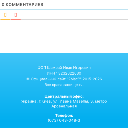
0
КОММЕНТАРИЕВ
ФОП Шамрай Иван Игоревич
ИНН : 3232622630
© Официальный сайт "2Mac™" 2015–2026
Все права защищены.
Центральный офис:
Украина,
г.Киев,
ул. Ивана Мазепы, 3. метро
Арсенальная
Телефон:
(073) 043-048-3