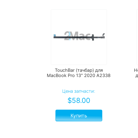
TouchBar (тачбар) для
Н
MacBook Pro 13" 2020 А2338
д
Цена запчасти:
$
58.00
Купить