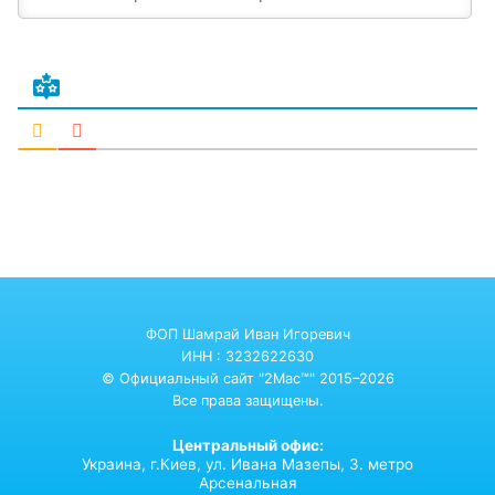
ФОП Шамрай Иван Игоревич
ИНН : 3232622630
© Официальный сайт "2Mac™" 2015–2026
Все права защищены.
Центральный офис:
Украина,
г.Киев,
ул. Ивана Мазепы, 3. метро
Арсенальная