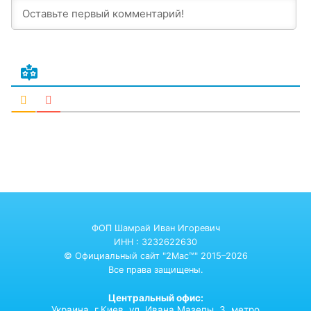
ФОП Шамрай Иван Игоревич
ИНН : 3232622630
© Официальный сайт "2Mac™" 2015–2026
Все права защищены.
Центральный офис:
Украина,
г.Киев,
ул. Ивана Мазепы, 3. метро