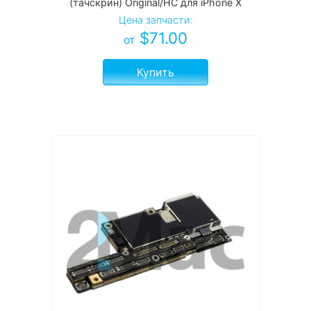
(тачскрин) Original/HC для iPhone X
Цена запчасти:
$
71.00
от
Купить