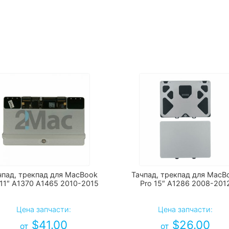
чпад, трекпад для MacBook
Тачпад, трекпад для MacB
 11″ A1370 A1465 2010-2015
Pro 15″ A1286 2008-201
Цена запчасти:
Цена запчасти:
$
41.00
$
26.00
от
от