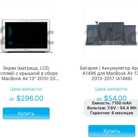
Экран (матрица, LCD,
Батарея / Аккумулятор Ap
сплей) с крышкой в сборе
A1496 для MacBook Air 1
 MacBook Air 13" 2010-2017
2013-2017 (A1466)
(A1369, A1466)
Цена запчасти:
Цена запчасти:
$
296.00
$
54.00
от
от
Емкость
:
7150 mAh
Вольтаж
:
7.6V - 54.4 Wh
Купить
Гарантия
:
6 месяцев
Купить