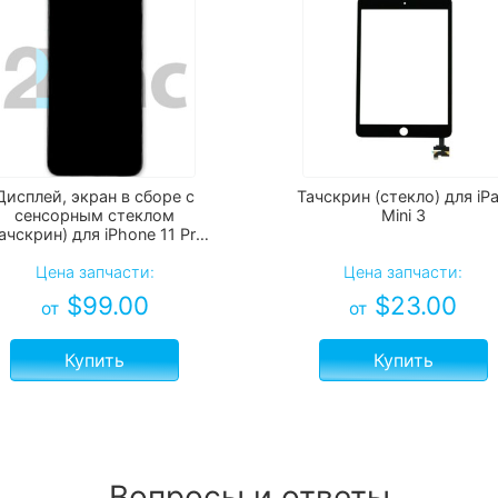
Дисплей, экран в сборе с
Тачскрин (стекло) для iP
сенсорным стеклом
Mini 3
ачскрин) для iPhone 11 Pro
Max
Цена запчасти:
Цена запчасти:
$
99.00
$
23.00
от
от
Купить
Купить
Вопросы и ответы