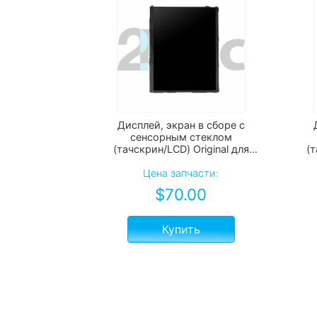
Дисплей, экран в сборе с
сенсорным стеклом
(тачскрин/LCD) Original для
(т
Apple iPad Air 1 черный/белый
Цена запчасти:
$
70.00
Купить