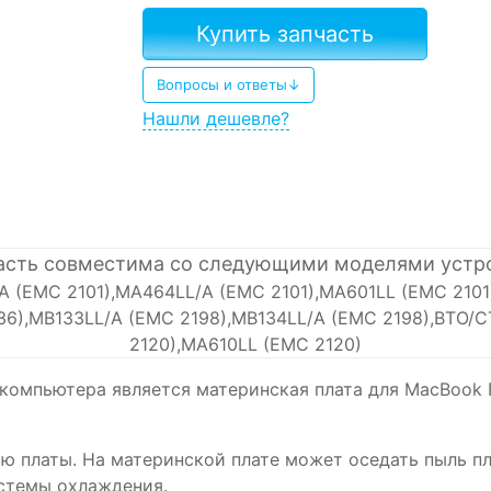
Купить запчасть
Вопросы и ответы↓
Нашли дешевле?
асть совместима со следующими моделями устр
A (EMC 2101),MA464LL/A (EMC 2101),MA601LL (EMC 210
36),MB133LL/A (EMC 2198),MB134LL/A (EMC 2198),BTO/
2120),MA610LL (EMC 2120)
омпьютера является материнская плата для MacBook P
платы. На материнской плате может оседать пыль пло
стемы охлаждения.