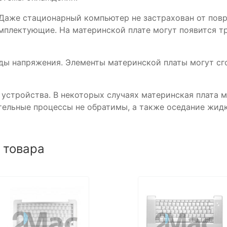
же стационарный компьютер не застрахован от повре
мплектующие. На материнской плате могут появится т
напряжения. Элементы материнской платы могут сгор
ройства. В некоторых случаях материнская плата мо
ительные процессы не обратимы, а также оседание жид
 товара