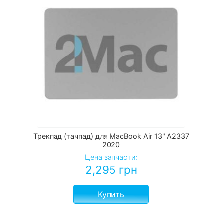
Трекпад (тачпад) для MacBook Air 13" A2337
2020
Цена запчасти:
2,295
грн
Купить