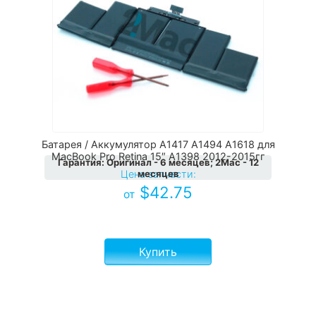
Батарея / Аккумулятор A1417 A1494 A1618 для
MacBook Pro Retina 15″ A1398 2012-2015гг
Гарантия
:
Оригинал - 6 месяцев; 2Мас - 12
месяцев
Цена запчасти:
$
42.75
от
Купить