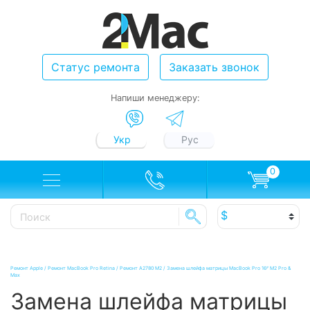
Статус ремонта
Заказать звонок
Напиши менеджеру:
Укр
Рус
0
Ремонт Apple
/
Ремонт MacBook Pro Retina
/
Ремонт A2780 M2
/
Замена шлейфа матрицы MacBook Pro 16ᐥ M2 Pro &
Max
Замена шлейфа матрицы