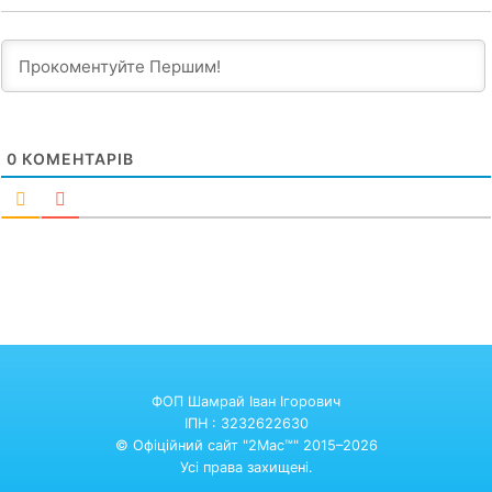
0
КОМЕНТАРІВ
ФОП Шамрай Іван Ігорович
ІПН : 3232622630
© Офіційний сайт "2Mac™" 2015–2026
Усі права захищені.