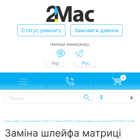
Статус ремонту
Замовити дзвінок
Напиши менеджеру:
Укр
Рус
0
Ремонт Apple
/
Ремонт MacBook Pro Retina
/
Ремонт A2780 M2
/
Заміна шлейфа матриці MacBook Pro 16ᐥ M2 Pro & Max
Заміна шлейфа матриці