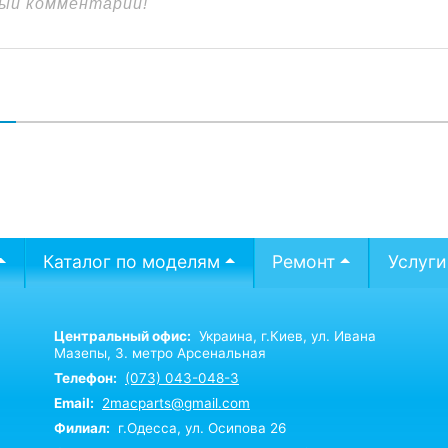
В
Каталог по моделям
Ремонт
Услуги
Центральный офис:
Украина,
г.Киев,
ул. Ивана
Мазепы, 3. метро Арсенальная
Телефон:
(073) 043-048-3
Email:
2macparts@gmail.com
Филиал:
г.Одесса, ул. Осипова 26