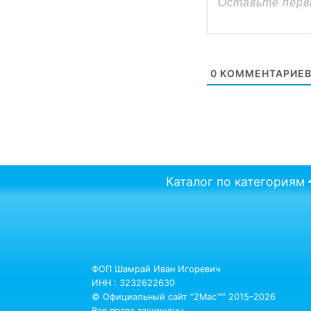
0
КОММЕНТАРИЕ
Каталог по категориям
ФОП Шамрай Иван Игоревич
ИНН : 3232622630
© Официальный сайт "2Mac™" 2015–2026
Все права защищены.