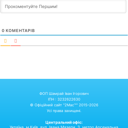
0
КОМЕНТАРІВ
ФОП Шамрай Іван Ігорович
ІПН : 3232622630
© Офіційний сайт "2Mac™" 2015–2026
Усі права захищені.
Центральний офіс:
Україна,
м.Київ,
вул. Івана Мазепи, 3. метро Арсенальна