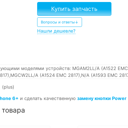
Купить запчасть
Вопросы и ответы↓
Нашли дешевле?
дующими моделями устройств: MGAM2LL/A (A1522 EMC
817),MGCW2LL/A (A1524 EMC 2817),N/A (A1593 EMC 281
 (plus)
Phone 6+
и сделать качественную
замену кнопки Power
 товара