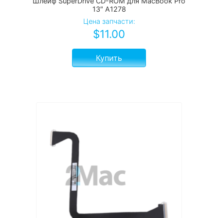
Шлейф SuperDrive CD-ROM для MacBook Pro
13″ A1278
Цена запчасти:
$
11.00
Купить