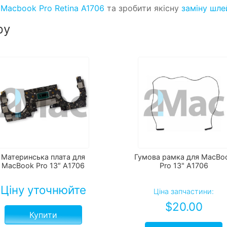
ш
Macbook Pro Retina A1706
та зробити якісну
заміну шле
ру
Материнська плата для
Гумова рамка для MacBo
MacBook Pro 13″ A1706
Pro 13" A1706
Ціну уточнюйте
Ціна запчастини:
$
20.00
Купити