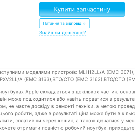
Купити запчастину
Питання та відповіді↓
Знайшли дешевше?
наступними моделями пристроїв: MLH12LL/A (EMC 3071
MPXV2LL/A (EMC 3163),BTO/CTO (EMC 3163),BTO/CTO (EM
 ноутбуках Apple складається з декількох частин, осно
ді він може пошкодитися або навіть порватися в результ
м, не маєте досвіду в ремонті техніки, а метою провед
цього робити, адже в результаті ціна може бути в кільк
купити, сплативши через кошик, а також дізнатися у м
 хочете отримати повністю робочий ноутбук, приходьте 