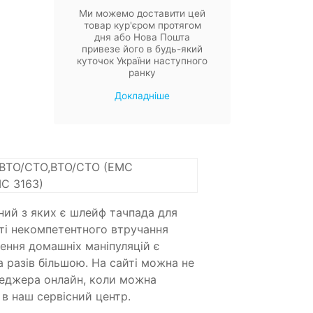
Ми можемо доставити цей
товар кур'єром протягом
дня або Нова Пошта
привезе його в будь-який
куточок України наступного
ранку
Докладніше
),BTO/CTO,BTO/CTO (EMC
C 3163)
вний з яких є шлейф тачпада для
аті некомпетентного втручання
ення домашніх маніпуляцій є
а разів більшою. На сайті можна не
енеджера онлайн, коли можна
в наш сервісний центр.