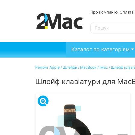
Про компанію
Опл
SE
Каталог по категоріям
Ремонт Apple
/
Шлейфи
/
MacBook / iMac
/
Шлейф клавіа
Шлейф клавіатури для MacBo