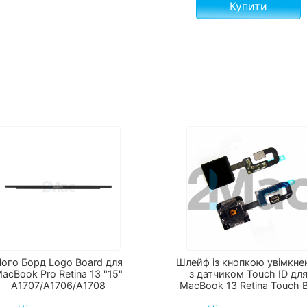
Купити
ого Борд Logo Board для
Шлейф із кнопкою увімкне
acBook Pro Retina 13 "15"
з датчиком Touch ID дл
A1707/A1706/A1708
MacBook 13 Retina Touch 
A1706 Late 2016 Mid 201