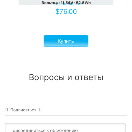
Вольтаж
:
11.54V- 52.6Wh
Цена запчасти:
$
76.00
Купить
Вопросы и ответы
Подписаться