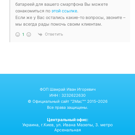
батареей для вашего смартфона Вы можете
ознакомиться по
этой ссылке
.
Если же у Вас остались какие-то вопросы, звоните –
мы всегда рады помочь своим клиентам.
Ответить
1
ФОП Шамрай Иван Игоревич
ИНН : 3232622630
© Официальный сайт "2Mac™" 2015–2026
Все права защищены.
Центральный офис:
Украина,
г.Киев,
ул. Ивана Мазепы, 3. метро
Арсенальная