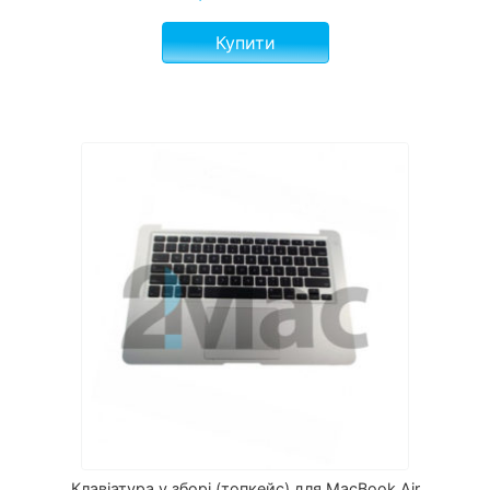
Купити
Клавіатура у зборі (топкейс) для MacBook Air