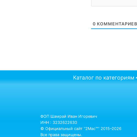
0
КОММЕНТАРИЕ
Каталог по категориям
ФОП Шамрай Иван Игоревич
ИНН : 3232622630
© Официальный сайт "2Mac™" 2015–2026
Все права защищены.