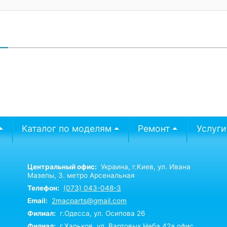
В
Каталог по моделям
Ремонт
Услуги
Центральный офис:
Украина,
г.Киев,
ул. Ивана
Мазепы, 3. метро Арсенальная
Телефон:
(073) 043-048-3
Email:
2macparts@gmail.com
Филиал:
г.Одесса, ул. Осипова 26
Филиал:
г.Харьков, ул. Вартовых Неба 42а офис