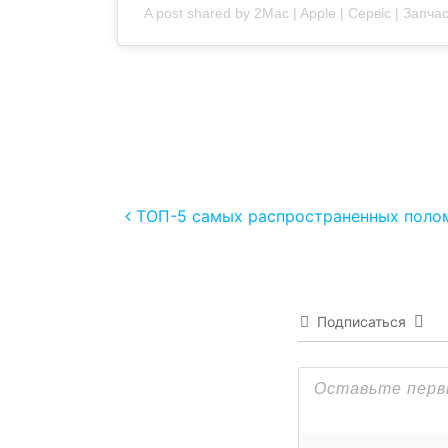
A post shared by 2Mac | Apple | Сервіс | Запч
Post navigation
ТОП-5 самых распространенных полом
Подписаться