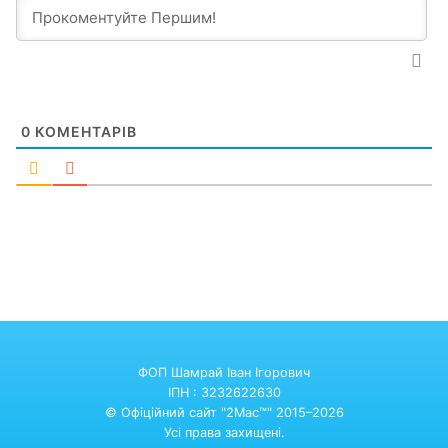
0
КОМЕНТАРІВ
ФОП Шамрай Іван Ігорович
ІПН : 3232622630
© Офіційний сайт "2Mac™" 2015–2026
Усі права захищені.