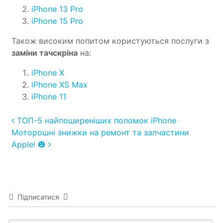
iPhone 13 Pro
iPhone 15 Pro
Також високим попитом користуються послуги з
заміни тачскріна
на:
iPhone X
iPhone XS Max
iPhone 11
Post navigation
ТОП-5 найпоширеніших поломок iPhone
Моторошні знижки на ремонт та запчастини
Apple! 🎃
Підписатися