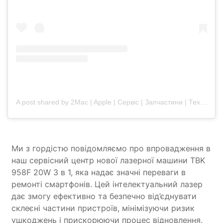
A post shared by 2Mac | Apple | Сервіс | Запчастини | Техніка (@2mac.ua)
Ми з гордістю повідомляємо про впровадження в
наш сервісний центр нової лазерної машини TBK
958F 20W 3 в 1, яка надає значні переваги в
ремонті смартфонів. Цей інтелектуальний лазер
дає змогу ефективно та безпечно від’єднувати
склеєні частини пристроїв, мінімізуючи ризик
ушкоджень і прискорюючи процес відновлення.