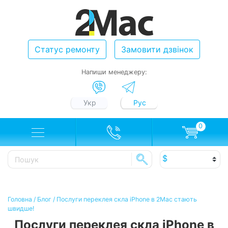
Статус ремонту
Замовити дзвінок
Напиши менеджеру:
Укр
Рус
0
Головна
/
Блог
/
Послуги переклея скла iPhone в 2Mac стають
швидше!
Послуги переклея скла iPhone в