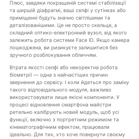
Плюс, завдяки покращеній системі стабілізації
та ширшій діафрагмі, ваші селфі у сутінках або
приміщенні будуть значно світлішими та
деталізованішими. Це не просто скельце, а
складний оптико-електронний вузол, від якого
залежить робота системи Face ID. Якщо камера
пошкоджена, ви ризикуєте залишитися без
зручного розблокування обличчям.
Втрата якості селфі або некоректна робота
біометрії — одна з найчастіших причин
звернення до сервісу. І коли йдеться про заміну
такого відповідального модуля, важливо
використовувати лише якісні компоненти. У
процесі відновлення смартфона майстри
ретельно калібрують новий модуль, щоб усі
функції, включно з портретним режимом та
кінематографічним ефектом, працювали
ідеально. Для тих, хто хоче повернути своєму