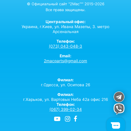
© Официальный сайт "2Mac™" 2015–2026
Все права защищены.
Центральный офис:
Украина,
г.Киев,
ул. Ивана Мазепы, 3. метро
Арсенальная
Телефон:
(073) 043-048-3
Email:
2macparts@gmail.com
Филиал:
г.Одесса, ул. Осипова 26
Филиал:
г.Харьков, ул. Вартовых Неба 42а офис 216
Телефон:
(067) 399-02-34