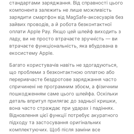
стандартами заряджання. Від справності цього
компонента залежить не лише можливість
зарядити смартфон від MagSafe-аксесуарів без
зайвих проводів, а й робота безконтактної
оплати Apple Pay. Якщо цей шлейф виходить з
ладу, ви не просто втрачаєте зручність — ви
втрачаєте функціональність, яка вбудована в
екосистему Apple.
Багато користувачів навіть не здогадуються,
що проблеми з безконтактною оплатою або
переривчасте бездротове заряджання часто
спричинені не програмним збоєм, а фізичним
пошкодженням саме цього шлейфа. Оскільки
деталь впритул прилягає до задньої кришки,
вона часто страждає при ударах і падіннях.
Відновлення цієї функції потребує акуратного
підходу та застосування оригінальних
комплектуючих. Щоб після заміни все