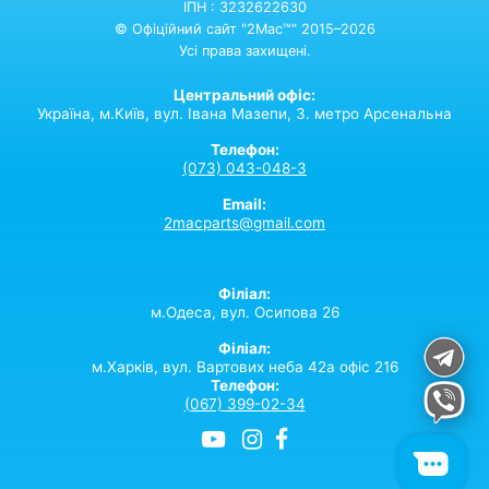
ІПН : 3232622630
© Офіційний сайт "2Mac™" 2015–2026
Усі права захищені.
Центральний офіс:
Україна,
м.Київ,
вул. Івана Мазепи, 3. метро Арсенальна
Телефон:
(073) 043-048-3
Email:
2macparts@gmail.com
Філіал:
м.Одеса, вул. Осипова 26
Філіал:
м.Харків, вул. Вартових неба 42а офіс 216
Телефон:
(067) 399-02-34