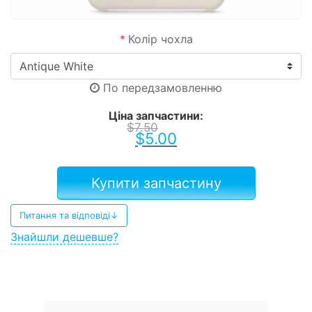
*
Колір чохла
По передзамовленню
Ціна запчастини:
$
7.50
$
5.00
Купити запчастину
Питання та відповіді↓
Знайшли дешевше?