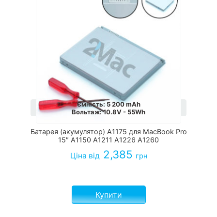
Ємність
:
5 200 mAh
Вольтаж
:
10.8V - 55Wh
Батарея (акумулятор) A1175 для MacBook Pro
15″ A1150 A1211 A1226 A1260
2,385
Ціна
від
грн
Купити