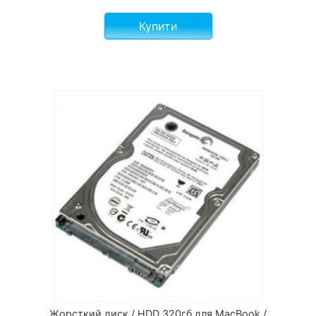
Купити
Жорсткий диск / HDD 320гб для MacBook /