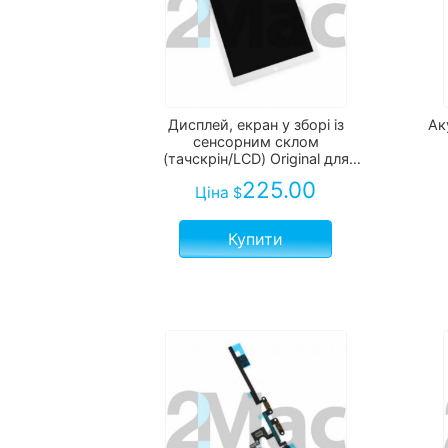
Дисплей, екран у зборі із
Ак
сенсорним склом
(тачскрін/LCD) Original для
Apple iPad Pro 12.9 чорний/
225.00
Ціна
$
білий
Купити