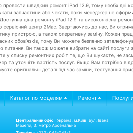
 провести швидкий ремонт iPad 12.9, тому необхідні к
шукати запчастини або чекати, поки менеджер не оформ
 Доступна ціна ремонту iPad 12.9 та високоякісна ремо
о сервісний центр 2Mac. Звертаючись до нас, Ви отрим
стику пристрою, а також оперативну заміну. Кожен прац
ласних обов’язків, тому Ви можете безпечно зателефон
 питання. Ви також можете вибрати на сайті послуги з 
ете у списку ремонтних робіт те, що Ви шукаєте, не зас
р та уточніть вартість послуг. Якщо Вам потрібно відр
уєте оригінальні деталі під час заміни, тестування пр
Каталог по моделям
Ремонт
Послуг
Центральний офіс:
Україна,
м.Київ,
вул. Івана
Мазепи, 3. метро Арсенальна
Телефон:
(073) 043-048-3