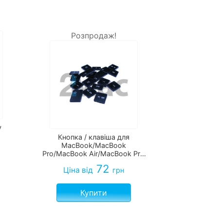
Розпродаж!
у
Кнопка / клавіша для
MacBook/MacBook
Pro/MacBook Air/MacBook Pro
Retina
72
Ціна
від
грн
Купити