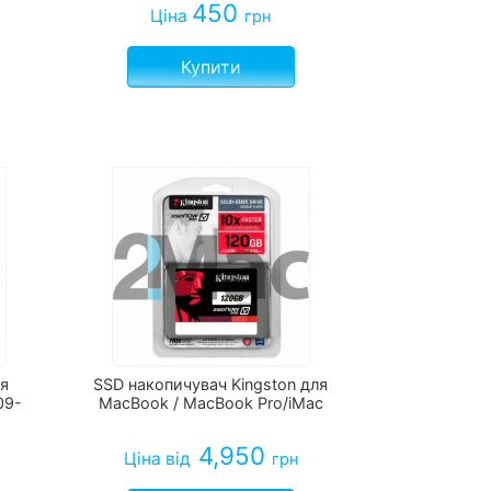
450
Ціна
грн
Купити
ля
SSD накопичувач Kingston для
09-
MacBook / MacBook Pro/iMac
4,950
Ціна
від
грн