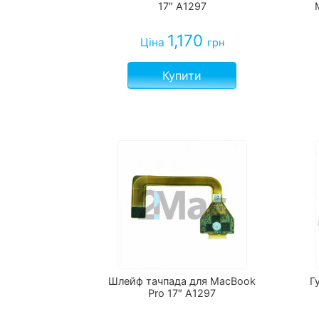
17″ A1297
1,170
Ціна
грн
Купити
Шлейф тачпада для MacBook
Г
Pro 17″ A1297