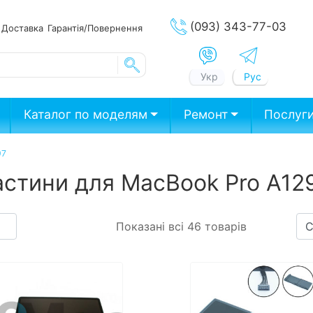
(093) 343-77-03
ата
Доставка
Гарантія/Повернення
Укр
Рус
Каталог по моделям
Ремонт
Послуг
97
стини для MacBook Pro A129
Показані всі 46 товарів