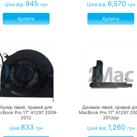
945
6,570
Ціна
від
Ціна
від
грн
грн
Купити
Купити
Кулер лівий, правий для
Динамік лівий, правий д
cBook Pro 17″ A1297 2009-
MacBook Pro 17" A1297 20
2012
2012рр
833
1,260
Ціна
Ціна
від
грн
грн