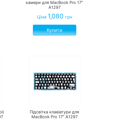
камери для MacBook Pro 17″
A1297
1,080
Ціна
грн
Купити
рі)
Підсвітка клавіатури для
97
MacBook Pro 17″ A1297