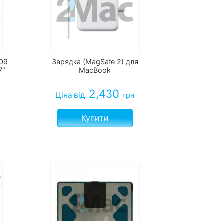
309
Зарядка (MagSafe 2) для
7″
MacBook
2,430
Ціна
від
грн
Купити