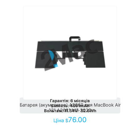
Гарантія
:
6 місяців
Батарея (акумулятор) A2669 для MacBook Air
Ємність
:
4561mAh
13" A2681 M2 2022
Вольтаж
:
11.54V- 52.6Wh
76.00
Ціна
$