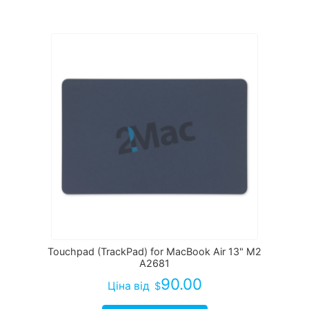
Touchpad (TrackPad) for MacBook Air 13" M2
A2681
90.00
Ціна
від
$