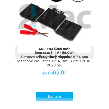
Ємність
:
5086 mAh
Вольтаж
:
11.4V - 58.0Wh
Гарантія
:
6 місяців
Батарея (акумулятор) Apple A1964 для
Macbook Pro Retina 13″ А1989, А2251 2018-
2020 рр.
62.00
Ціна
$
Купити