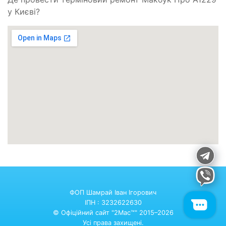
у Києві?
ФОП Шамрай Іван Ігорович
ІПН : 3232622630
© Офіційний сайт "2Mac™" 2015–2026
Усі права захищені.