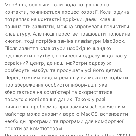
MacBook, оскільки коли вода потрапляє на
контакти, починається процес корозії. Коли рідина
потрапляє на контактні доріжки, деякі клавіші
починають залипати, можна спробувати почистити
клавіатуру. Але іноді перестає працювати половина
кнопок, тоді потрібна заміна клавіатури MacBook.
Після залиття клавіатури необхідно швидко
відключити ноутбук, і привести одразу ж до нас у
сервісний центр, де наші майстри одразу ж
розберуть макбук та просушать усі його деталі.
Перед кожним видом ремонту ви можете подбати
про збереження особистої інформації, яка
зберігається на комп’ютері та скористатися
послугою копіювання даних. Також у разі
виявлення проблем із програмним забезпеченням,
майстер може оновити версію MacOS, встановити
необхідні програми та програми для комфортної
роботи за комп’ютером.
Де провести терміновий ремонт Макбук Про A1229