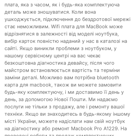
плата, яка з часом, як і будь-яка комплектуюча
деталь може зношуватися. Коли вона
ушкоджується, підключення до бездротової мережі
стає неможливим. Wifi плата для MacBook може
відрізнятися в залежності від моделі ноутбука,
вибір карток повністю наданий у нас в каталозі на
сайті. Якщо виникли проблеми з ноутбуком, у
нашому сервісному центрі на вас чекає
безкоштовна діагностика девайсу, після чого
майстром встановлюється вартість та терміни
заміни деталі. Можливо вам потрібна bluetooth
карта для macbook, також ви можете замовити
будь-яку комплектуючу, і ми доставимо її день у
день, за допомогою Нової Пошти. Ми надаємо
послуги не тільки з продажу, але і ремонту вашої
техніки. Якщо ви знаходитесь в будь-якому іншому
місті України, можете надіслати нам свій ноутбук
на діагностику або ремонт Macbook Pro A1229. На
проведені роботи та продаж комплектуючих