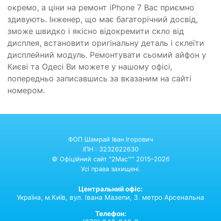
окремо, а ціни на ремонт iPhone 7 Вас приємно
здивують. Інженер, що має багаторічний досвід,
зможе швидко і якісно відокремити скло від
дисплея, встановити оригінальну деталь і склеїти
дисплейний модуль. Ремонтувати сьомий айфон у
Києві та Одесі Ви можете у нашому офісі,
попередньо записавшись за вказаним на сайті
номером.
ФОП Шамрай Іван Ігорович
ІПН : 3232622630
© Офіційний сайт "2Mac™" 2015–2026
Усі права захищені.
Центральний офіс:
Україна,
м.Київ,
вул. Івана Мазепи, 3. метро Арсенальна
Телефон: