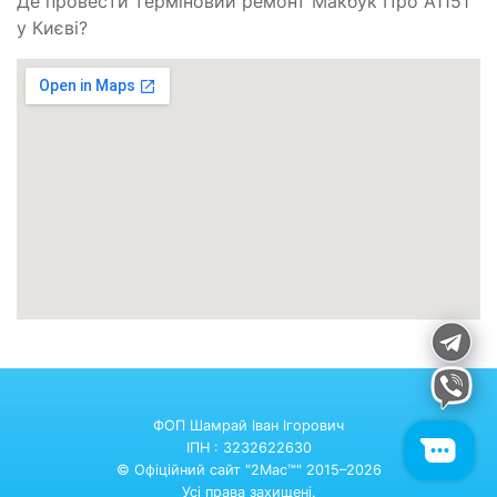
Де провести терміновий ремонт Макбук Про A1151
у Києві?
ФОП Шамрай Іван Ігорович
ІПН : 3232622630
© Офіційний сайт "2Mac™" 2015–2026
Усі права захищені.