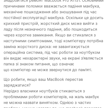
знадобитися ремонт Macbook Pro A1151. Основними
причинами поломки вважається падіння макбука,
механічне пошкодження або зношування під час
постійної експлуатації макбука. Оскільки це досить
крихкий пристрій, жорсткий диск може вийти з
ладу після незначного падіння, або пошкодиться
через коротке замикання. Якщо ви стикалися з
наступними симптомами, тоді комп’ютеру потрібна
заміна жорсткого диска: не завантажується
операційна система, під час роботи за ноутбуком
він видає нехарактерні звуки, на екрані з’являється
папка зі знаком питання, що означає
що комп’ютер не може звернутися до пам’яті.
Що робити, якщо ваш MacBook перестав
заряджатися?
Нерідко власники ноутбуків стикаються з
проблемами роботи комп’ютерів, на жаль макбук
не можна назвати винятком. Однією з частих