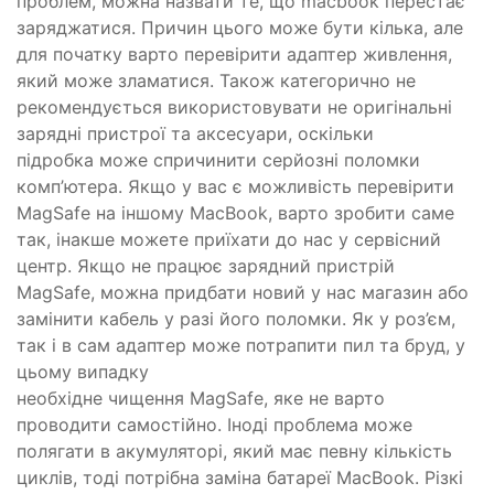
проблем, можна назвати те, що macbook перестає
заряджатися. Причин цього може бути кілька, але
для початку варто перевірити адаптер живлення,
який може зламатися. Також категорично не
рекомендується використовувати не оригінальні
зарядні пристрої та аксесуари, оскільки
підробка може спричинити серйозні поломки
комп’ютера. Якщо у вас є можливість перевірити
MagSafe на іншому MacBook, варто зробити саме
так, інакше можете приїхати до нас у сервісний
центр. Якщо не працює зарядний пристрій
MagSafe, можна придбати новий у нас магазин або
замінити кабель у разі його поломки. Як у роз’єм,
так і в сам адаптер може потрапити пил та бруд, у
цьому випадку
необхідне чищення MagSafe, яке не варто
проводити самостійно. Іноді проблема може
полягати в акумуляторі, який має певну кількість
циклів, тоді потрібна заміна батареї MacBook. Різкі