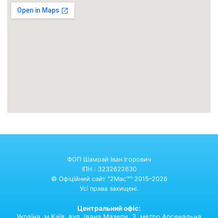
ФОП Шамрай Іван Ігорович
ІПН : 3232622630
© Офіційний сайт "2Mac™" 2015–2026
Усі права захищені.
Центральний офіс:
Україна,
м.Київ,
вул. Івана Мазепи, 3. метро Арсенальна