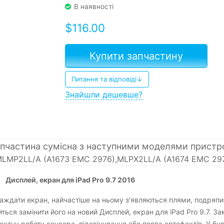
В наявності
$
116.00
Купити запчастину
Питання та відповіді↓
Знайшли дешевше?
пчастина сумісна з наступними моделями пристр
MLMP2LL/A (A1673 EMC 2976),MLPX2LL/A (A1674 EMC 29
 iPad Pro 9.7 2016
аждати екран, найчастіше на ньому з'являються плями, подряпи
ься замінити його на новий Дисплей, екран для iPad Pro 9.7. За
ектну роботу сенсора, підсвічування або поява артефактів. У бу