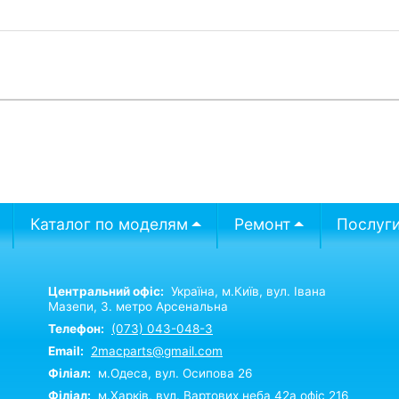
Каталог по моделям
Ремонт
Послуг
Центральний офіс:
Україна,
м.Київ,
вул. Івана
Мазепи, 3. метро Арсенальна
Телефон:
(073) 043-048-3
Email:
2macparts@gmail.com
Філіал:
м.Одеса, вул. Осипова 26
Філіал:
м.Харків, вул. Вартових неба 42а офіс 216