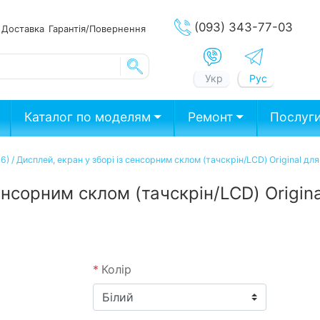
(093) 343-77-03
ата
Доставка
Гарантія/Повернення
Укр
Рус
Каталог по моделям
Ремонт
Послуг
16)
/
Дисплей, екран у зборі із сенсорним склом (тачскрін/LCD) Original для
енсорним склом (тачскрін/LCD) Origina
*
Колір