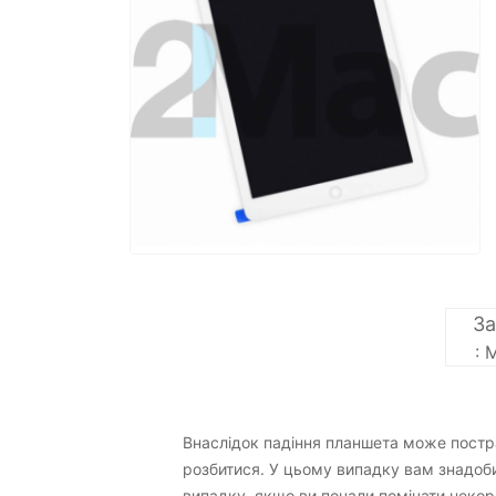
За
: 
Дисплей, екран для
Внаслідок падіння планшета може постр
розбитися. У цьому випадку вам знадобит
випадку, якщо ви почали помічати некор