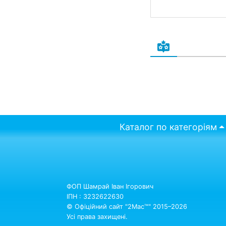
Каталог по категоріям
ФОП Шамрай Іван Ігорович
ІПН : 3232622630
© Офіційний сайт "2Mac™" 2015–2026
Усі права захищені.