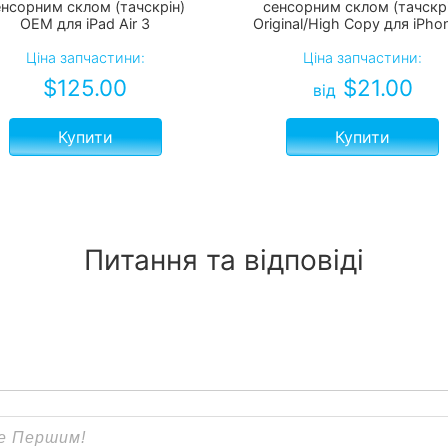
енсорним склом (тачскрін)
сенсорним склом (тачскрі
OEM для iPad Air 3
Original/High Copy для iPho
Ціна запчастини:
Ціна запчастини:
$
125.00
$
21.00
від
Купити
Купити
Питання та відповіді