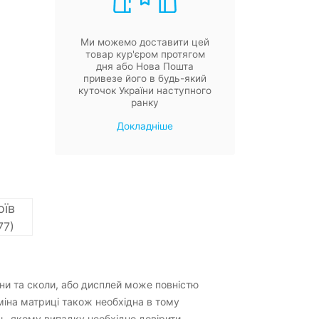
Ми можемо доставити цей
товар кур'єром протягом
дня або Нова Пошта
привезе його в будь-який
куточок України наступного
ранку
Докладніше
оїв
77)
ни та сколи, або дисплей може повністю
міна матриці також необхідна в тому
дь-якому випадку необхідно довірити