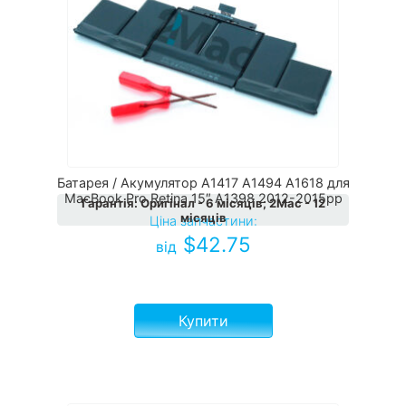
Батарея / Акумулятор A1417 A1494 A1618 для
MacBook Pro Retina 15″ A1398 2012-2015рр
Гарантія
:
Оригінал - 6 місяців; 2Мас - 12
місяців
Ціна запчастини:
$
42.75
від
Купити