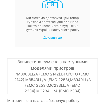
Ми можемо доставити цей товар
кур'єром протягом дня або Нова
Пошта привезе його в будь-який
куточок України наступного ранку
Докладніше
Запчастина сумісна з наступними
моделями пристроїв
:MB003LL/A (EMC 2142),BTO/CTO (EMC
2142),MB543LL/A (EMC 2253),MB940LL/A
(EMC 2253),MC233LL/A (EMC
2334),MC234LL/A (EMC 2334)
Материнська плата забезпечує роботу