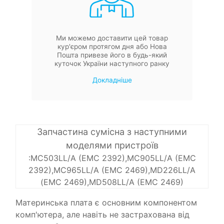
Ми можемо доставити цей товар
кур'єром протягом дня або Нова
Пошта привезе його в будь-який
куточок України наступного ранку
Докладніше
Запчастина сумісна з наступними
моделями пристроїв
:MC503LL/A (EMC 2392),MC905LL/A (EMC
2392),MC965LL/A (EMC 2469),MD226LL/A
(EMC 2469),MD508LL/A (EMC 2469)
Материнська плата є основним компонентом
комп'ютера, але навіть не застрахована від