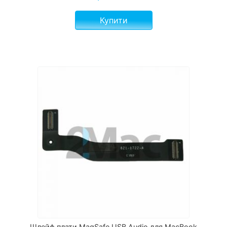
Купити
Шлейф плати MagSafe USB Audio для MacBook