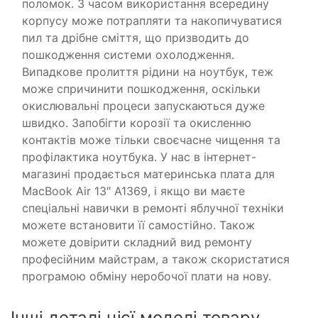
поломок. З часом використання всередину
корпусу може потрапляти та накопичуватися
пил та дрібне сміття, що призводить до
пошкодження системи охолодження.
Випадкове пролиття рідини на ноутбук, теж
може спричинити пошкодження, оскільки
окислювальні процеси запускаються дуже
швидко. Запобігти корозії та окисленню
контактів може тільки своєчасне чищення та
профілактика ноутбука. У нас в інтернет-
магазині продається материнська плата для
MacBook Air 13″ A1369, і якщо ви маєте
спеціальні навички в ремонті яблучної техніки
можете встановити її самостійно. Також
можете довірити складний вид ремонту
професійним майстрам, а також скористатися
програмою обміну неробочої плати на нову.
Інші деталі цієї моделі товару