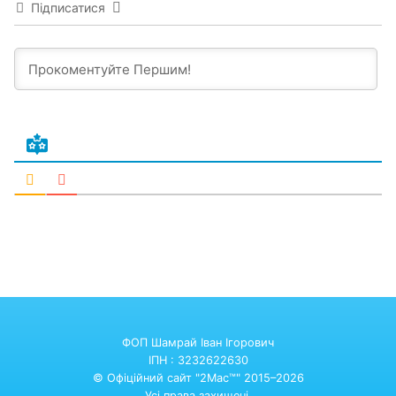
Підписатися
ФОП Шамрай Іван Ігорович
ІПН : 3232622630
© Офіційний сайт "2Mac™" 2015–2026
Усі права захищені.