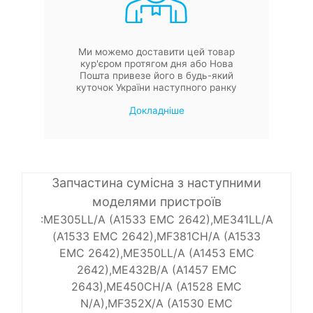
Ми можемо доставити цей товар
кур'єром протягом дня або Нова
Пошта привезе його в будь-який
куточок України наступного ранку
Докладніше
Запчастина сумісна з наступними
моделями пристроїв
:ME305LL/A (A1533 EMC 2642),ME341LL/A
(A1533 EMC 2642),MF381CH/A (A1533
EMC 2642),ME350LL/A (A1453 EMC
2642),ME432B/A (A1457 EMC
2643),ME450CH/A (A1528 EMC
N/A),MF352X/A (A1530 EMC