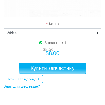
*
Колір
В наявності
$
8.50
$
8.00
Купити запчастину
Питання та відповіді↓
Знайшли дешевше?