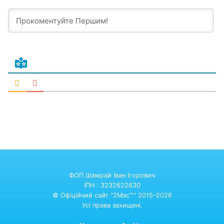
ФОП Шамрай Іван Ігорович
ІПН : 3232622630
© Офіційний сайт "2Mac™" 2015–2026
Усі права захищені.