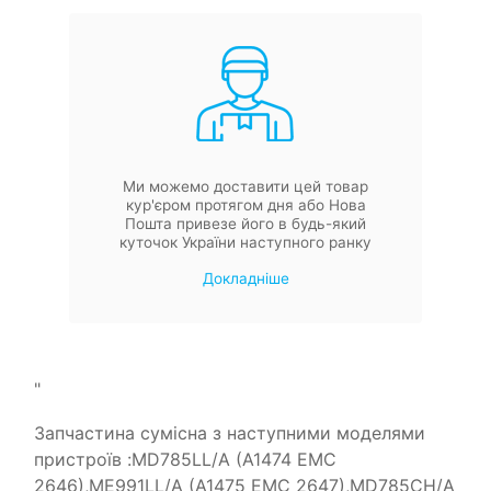
Ми можемо доставити цей товар
кур'єром протягом дня або Нова
Пошта привезе його в будь-який
куточок України наступного ранку
Докладніше
"
Запчастина сумісна з наступними моделями
пристроїв
:MD785LL/A (A1474 EMC
2646),ME991LL/A (A1475 EMC 2647),MD785CH/A