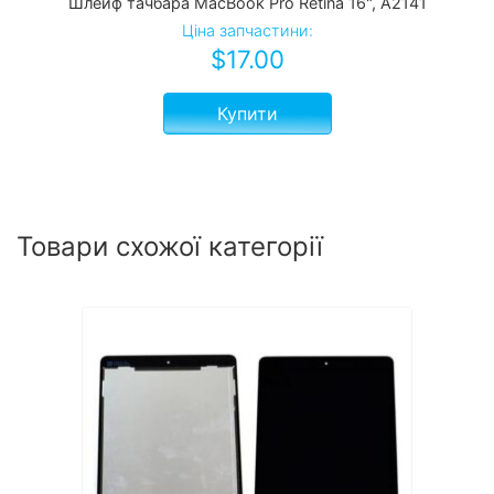
Шлейф тачбара MacBook Pro Retina 16", A2141
Ціна запчастини:
$
17.00
Купити
Товари схожої категорії