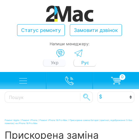
Статус ремонту
Замовити дзвінок
Напиши менеджеру:
Укр
Рус
0
Ремонт Apple
/
Ремонт iPhone
/
Ремонт iPhone 16 Pro Max
/
Прискорена заміна батареї (оригінал, відображення % без
помилок) на iPhone 16 Pro Max
Прискорена заміна