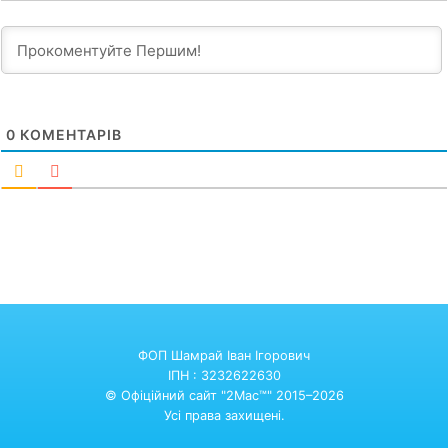
0
КОМЕНТАРІВ
ФОП Шамрай Іван Ігорович
ІПН : 3232622630
© Офіційний сайт "2Mac™" 2015–2026
Усі права захищені.