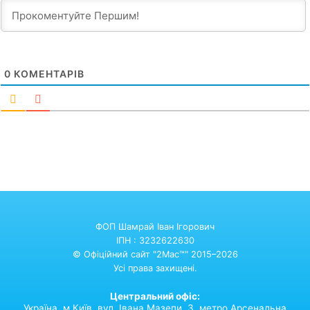
0
КОМЕНТАРІВ
ФОП Шамрай Іван Ігорович
ІПН : 3232622630
© Офіційний сайт "2Mac™" 2015–2026
Усі права захищені.
Центральний офіс:
Україна,
м.Київ,
вул. Івана Мазепи, 3. метро Арсенальна