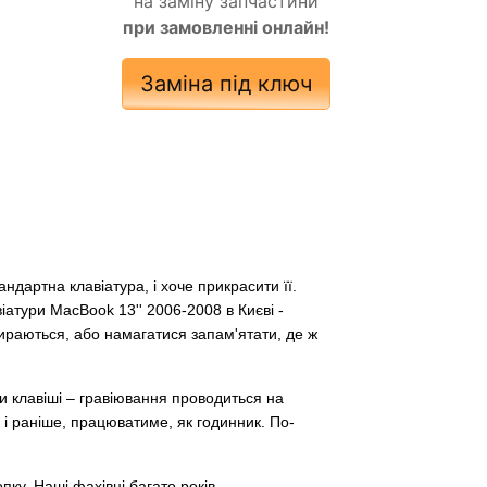
на заміну запчастини
при замовленні онлайн!
Заміна під ключ
дартна клавіатура, і хоче прикрасити її.
іатури MacBook 13'' 2006-2008 в Києві -
тираються, або намагатися запам'ятати, де ж
ти клавіші – гравіювання проводиться на
 і раніше, працюватиме, як годинник. По-
ку. Наші фахівці багато років