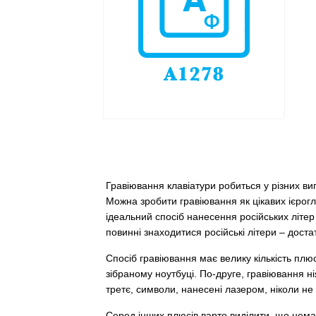
Гравіювання клавіатури робиться у різних ви
Можна зробити гравіювання як цікавих ієроглі
ідеальний спосіб нанесення російських літер
повинні знаходитися російські літери – дост
Спосіб гравіювання має велику кількість плю
зібраному ноутбуці. По-друге, гравіювання н
третє, символи, нанесені лазером, ніколи не з
Серед інших плюсів варто виділити, що немає