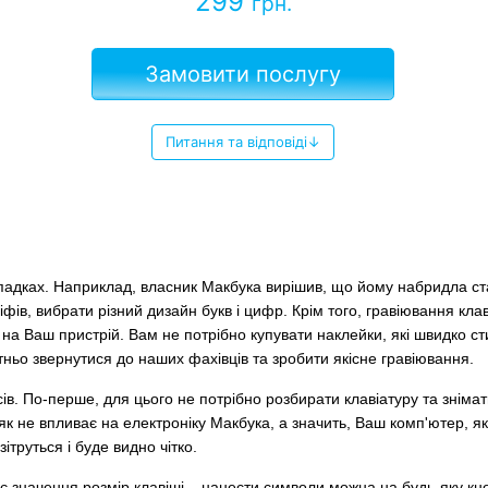
299
грн.
Замовити послугу
Питання та відповіді↓
падках. Наприклад, власник Макбука вирішив, що йому набридла стан
фів, вибрати різний дизайн букв і цифр. Крім того, гравіювання клав
 на Ваш пристрій. Вам не потрібно купувати наклейки, які швидко с
атньо звернутися до наших фахівців та зробити якісне гравіювання.
сів. По-перше, для цього не потрібно розбирати клавіатуру та зніма
іяк не впливає на електроніку Макбука, а значить, Ваш комп'ютер, як
ітруться і буде видно чітко.
 значення розмір клавіші – нанести символи можна на будь-яку кноп