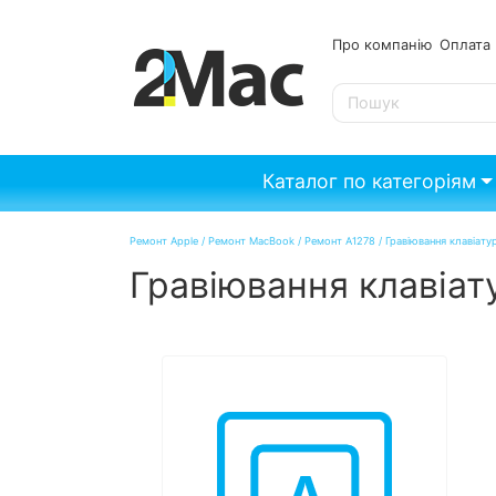
Про компанію
Опл
SE
Каталог по категоріям
Ремонт Apple
/
Ремонт MacBook
/
Ремонт A1278
/
Гравіювання клавіату
Гравіювання клавіат