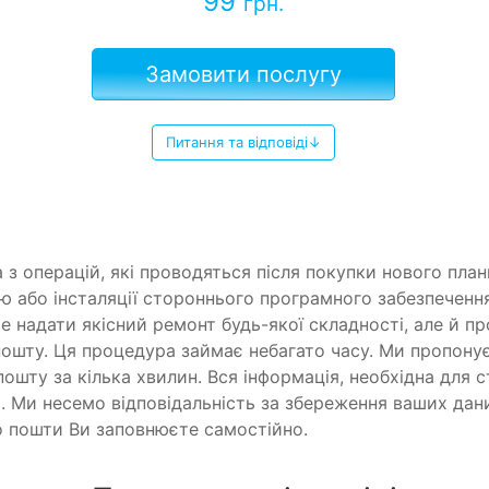
99
грн.
Замовити послугу
Питання та відповіді↓
 з операцій, які проводяться після покупки нового пла
ю або інсталяції стороннього програмного забезпечення
 надати якісний ремонт будь-якої складності, але й пр
пошту. Ця процедура займає небагато часу. Ми пропону
пошту за кілька хвилин. Вся інформація, необхідна для 
 Ми несемо відповідальність за збереження ваших даних
о пошти Ви заповнюєте самостійно.