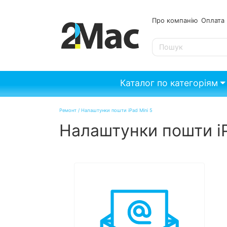
Про компанію
Опл
SE
Каталог по категоріям
Ремонт
/
Налаштунки пошти iPad Mini 5
Налаштунки пошти iP