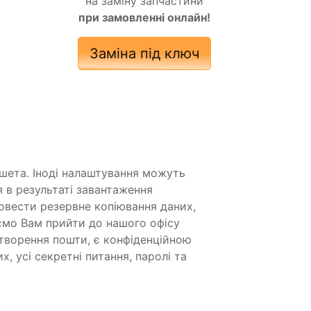
на заміну запчастини
при замовленні онлайн!
Заміна під ключ
ншета. Іноді налаштування можуть
 в результаті завантаження
овести резервне копіювання даних,
ємо Вам прийти до нашого офісу
створення пошти, є конфіденційною
, усі секретні питання, паролі та