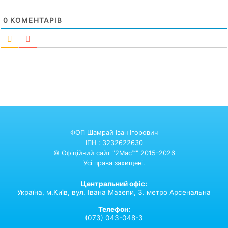
0
КОМЕНТАРІВ
ФОП Шамрай Іван Ігорович
ІПН : 3232622630
© Офіційний сайт "2Mac™" 2015–2026
Усі права захищені.
Центральний офіс:
Україна,
м.Київ,
вул. Івана Мазепи, 3. метро Арсенальна
Телефон:
(073) 043-048-3