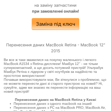
на заміну запчастини
при замовленні онлайн!
Заміна під ключ
Перенесення даних MacBook Retina - MacBook 12"
2015
Ви все ж таки зважилися на покупку маленького і легкого
MacBook A1534 з Retina-дисплеєм! МакБук 12'' - не тільки
суперкомпактний, а ще досить потужний пристрій! Ультрабук
МакБук Ретіна є лідером у світі ноутбуків за надійністю та
простотою використання!
Почавши використовувати мак, Ви зіткнулися з проблемою, що
не можете перенести дані зі старого пристрою на новий? Ні,
сумуйте, адже ми знаємо як перенести інформацію на ваш
новий пристрій!
Перенесення даних на MacBook Retina у Києві
Перенесення даних з одного macbook на інший
Перенесення даних з PC на MacBook PRO, MacBook Air,