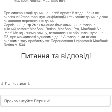
MacBook Retina, iMac, Mac mini
При синхронізації даних на новий пристрій жоден байт не
вислизне! 2mac гарантує конфіденційність ваших даних під час
виконання перенесення даних!
Сервісний центр 2мак виконає блискавичний, а головне
якісний ремонт MacBook Retina, MacBook Pro, MacBook Air,
iMac! Ми здійснимо заміну, встановлення або налаштування
ПЗ, при можливості відновимо дані! А головне ми якісно
вирішимо таку проблему як: Перенесення інформації MacBook
Retina A1534
Питання та відповіді
Підписатися