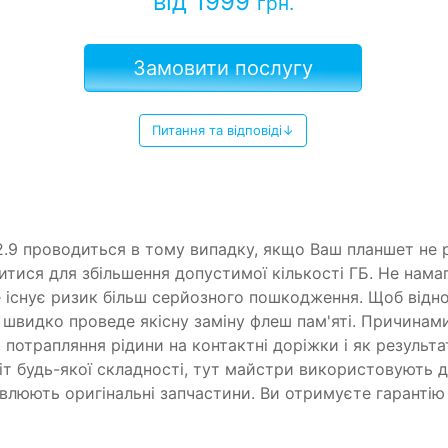
від 1999
грн.
Замовити послугу
Питання та відповіді↓
12.9 проводиться в тому випадку, якщо Ваш планшет не р
тися для збільшення допустимої кількості ГБ. Не нам
 існує ризик більш серйозного пошкодження. Щоб відн
р швидко проведе якісну заміну флеш пам'яті. Причина
, потрапляння рідини на контактні доріжки і як результ
іт будь-якої складності, тут майстри використовують 
овлюють оригінальні запчастини. Ви отримуєте гарантію 