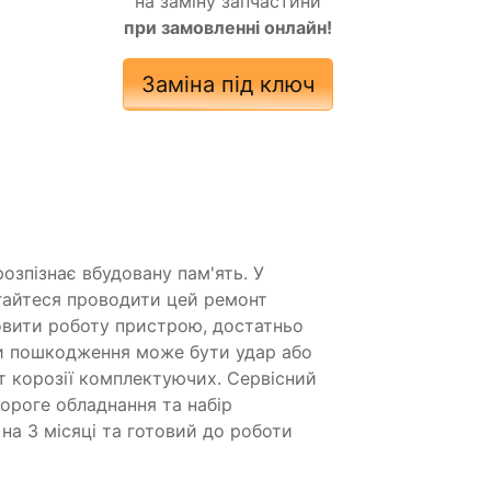
на заміну запчастини
при замовленні онлайн!
Заміна під ключ
озпізнає вбудовану пам'ять. У
агайтеся проводити цей ремонт
овити роботу пристрою, достатньо
ми пошкодження може бути удар або
ат корозії комплектуючих. Сервісний
дороге обладнання та набір
на 3 місяці та готовий до роботи