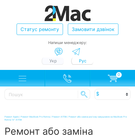
Статус ремонту
Замовити дзвінок
Напиши менеджеру:
Укр
Рус
0
Ремонт Apple
/
Ремонт MacBook Pro Retina
/
Ремонт A1708
/
Ремонт або заміна роз'єму навушників на MacBook Pro
Retina 13" A1708
Ремонт або заміна