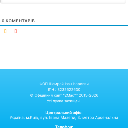
0
КОМЕНТАРІВ
ФОП Шамрай Іван Ігорович
ІПН : 3232622630
© Офіційний сайт "2Mac™" 2015–2026
Усі права захищені.
Центральний офіс:
Україна,
м.Київ,
вул. Івана Мазепи, 3. метро Арсенальна
Телефон: