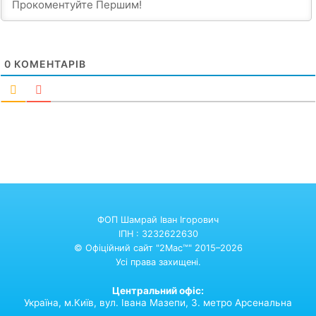
0
КОМЕНТАРІВ
ФОП Шамрай Іван Ігорович
ІПН : 3232622630
© Офіційний сайт "2Mac™" 2015–2026
Усі права захищені.
Центральний офіс:
Україна,
м.Київ,
вул. Івана Мазепи, 3. метро Арсенальна