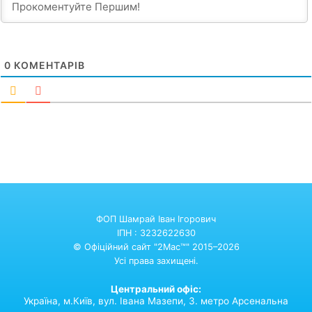
0
КОМЕНТАРІВ
ФОП Шамрай Іван Ігорович
ІПН : 3232622630
© Офіційний сайт "2Mac™" 2015–2026
Усі права захищені.
Центральний офіс:
Україна,
м.Київ,
вул. Івана Мазепи, 3. метро Арсенальна